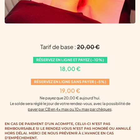
Tarif de base :
20,00
€
RÉSERVEZ EN LIGNE ET PAYEZ (-10%)
18,00
€
RÉSERVEZ EN LIGNE SANS PAYER (-5%)
19,00
€
Ne payez que
20,00
€
aujourd’hui.
Le solde sera réglé le jour de votre rendez-vous, avec la possibilité de
payer par CB en 4x max ou 10x max par chèques
.
EN CAS DE PAIEMENT D’UN ACOMPTE, CELUI-CI N’EST PAS
REMBOURSABLE SI LE RENDEZ-VOUS N’EST PAS HONORÉ OU ANNULÉ
HORS DÉLAI. MERCI DE NOUS PRÉVENIR À L’AVANCE EN CAS
D’EMPÊCHEMENT.