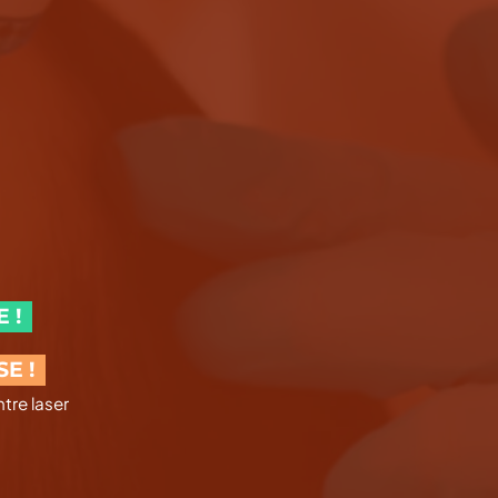
 !
E !
tre laser