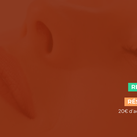
R
RÉ
20€ d’a